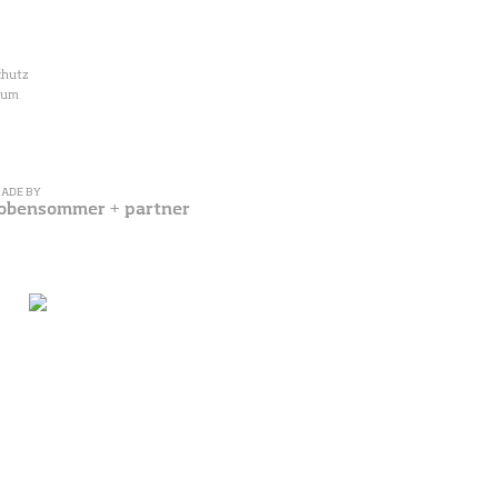
R BUAM
s und Alexander Huber 2013 - 2026
chutz
sum
ADE BY
lobensommer
+
partner
tzl