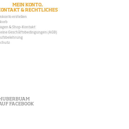
MEIN KONTO,
KONTAKT & RECHTLICHES
konto erstellen
korb
agen & Shop-Kontakt
eine Geschäftsbedingungen (AGB)
rufsbelehrung
schutz
HUBERBUAM
AUF FACEBOOK
OFFIZIELLE WEBSEITE DER