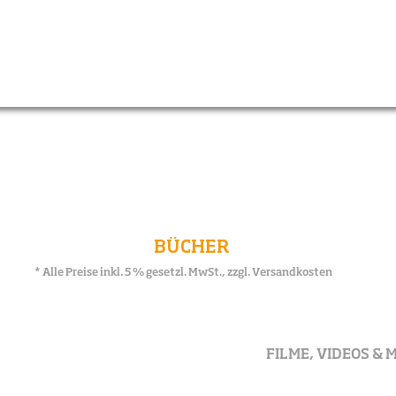
p
Alpine Höhepunkte
Im Portrait
Huberbu
Auf Zeitr
Alpine Höhepunkte
Im Portrait
A
BÜCHER
* Alle Preise inkl. 5 % gesetzl. MwSt., zzgl.
Versandkosten
FILME, VIDEOS & 