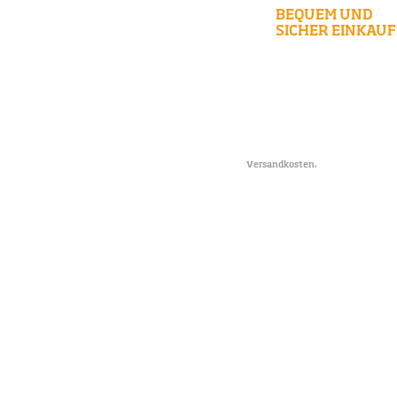
BEQUEM UND
SICHER EINKAU
Neben der Bezahlung per Vorauskasse k
jetzt bequem und sicher per PayPal bez
* Alle Preise zzgl.
Versandkosten.