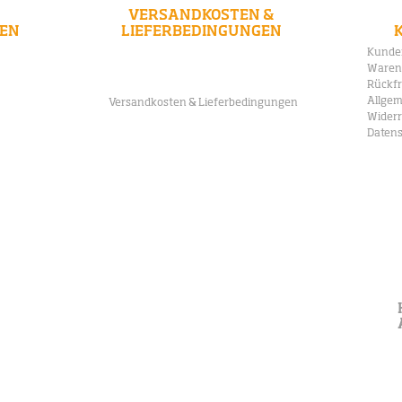
VERSANDKOSTEN &
FEN
LIEFERBEDINGUNGEN
Wir liefern unsere Artikel in eine Vielzahl von
Kunden
annst Du
Ländern. Wichtiges über Versandkosten und
Waren
ahlen.
Lieferbedingungen erfährst Du hier:
Rückfr
Allgem
Versandkosten & Lieferbedingungen
Wider
Daten
DIE 