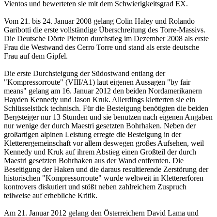
Vientos und bewerteten sie mit dem Schwierigkeitsgrad EX.
Vom 21. bis 24. Januar 2008 gelang Colin Haley und Rolando
Garibotti die erste vollständige Überschreitung des Torre-Massivs.
Die Deutsche Dörte Pietron durchstieg im Dezember 2008 als erste
Frau die Westwand des Cerro Torre und stand als erste deutsche
Frau auf dem Gipfel.
Die erste Durchsteigung der Südostwand entlang der
"Kompressorroute" (VIII/A1) laut eigenen Aussagen "by fair
means" gelang am 16. Januar 2012 den beiden Nordamerikanern
Hayden Kennedy und Jason Kruk. Allerdings kletterten sie ein
Schlüsselstück technisch. Für die Besteigung benötigten die beiden
Bergsteiger nur 13 Stunden und sie benutzen nach eigenen Angaben
nur wenige der durch Maestri gesetzten Bohrhaken. Neben der
großartigen alpinen Leistung erregte die Besteigung in der
Kletterergemeinschaft vor allem deswegen großes Aufsehen, weil
Kennedy und Kruk auf ihrem Abstieg einen Großteil der durch
Maestri gesetzten Bohrhaken aus der Wand entfernten. Die
Beseitigung der Haken und die daraus resultierende Zerstörung der
historischen "Kompressorroute" wurde weltweit in Klettererforen
kontrovers diskutiert und stößt neben zahlreichem Zuspruch
teilweise auf erhebliche Kritik.
Am 21. Januar 2012 gelang den Österreichern David Lama und