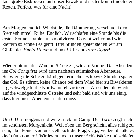
faustgroße Eisbrocken auf unser Biwak und später kommt noch der
Regen. Perfekt, was für eine Nacht!
Am Morgen endlich Windstille, die Dämmerung verschluckt den
Sternenhimmel. Ruhe. Endlich. Wir schlafen eine Stunde bis die
ersten Sonnenstrahlen uns motivieren. Es geht weiter und wir
klettern so schnell es geht! Drei Stunden später stehen wir am
Gipfel des
Punta Heron
und um 3 Uhr am
Torre Egger
!
Wieder nimmt der Wind an Stärke zu, wie am Vortag. Das Abseilen
ins
Col Conquista
wird zum nächsten stürmischen Abenteuer.
Schwierig die Seile zu bändigen, erreichen wir zwei Stunden später
das Col. Es stürmt, keine Chance bei dem Wind hier zu Biwakieren
– geschweige in die Nordwand einzusteigen. Wir seilen ab, wieder
auf die windgeschützte Ostseite und sehr bald sind wir uns einig,
dass hier unser Abenteuer enden muss.
Um 6 Uhr morgens sind wir zurück im Camp. Der
Torre
zeigt sich
im schönsten Morgenlicht. Weit oben am Berg scheint alles ruhig zu
sein, aber keiner von uns stellt sich die Frage… ja, vielleicht hätte es
doch funktioniert! Wir legen uns in unsere Schlafsäcke und schlafen