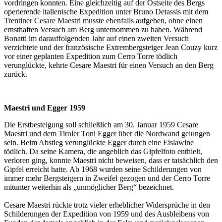
vordringen konnten. Eine gleichzeitig auf der Ostseite des Bergs
operierende italienische Expedition unter Bruno Detassis mit dem
Trentiner Cesare Maestri musste ebenfalls aufgeben, ohne einen
ernsthaften Versuch am Berg unternommen zu haben. Während
Bonatti im darauffolgenden Jahr auf einen zweiten Versuch
verzichtete und der französische Extrembergsteiger Jean Couzy kurz
vor einer geplanten Expedition zum Cerro Torre tödlich
verunglückte, kehrte Cesare Maestri für einen Versuch an den Berg
zurück.
Maestri und Egger 1959
Die Erstbesteigung soll schließlich am 30. Januar 1959 Cesare
Maestri und dem Tiroler Toni Egger über die Nordwand gelungen
sein. Beim Abstieg verunglückte Egger durch eine Eislawine
tödlich. Da seine Kamera, die angeblich das Gipfelfoto enthielt,
verloren ging, konnte Maestri nicht beweisen, dass er tatsächlich den
Gipfel erreicht hatte. Ab 1968 wurden seine Schilderungen von
immer mehr Bergsteigern in Zweifel gezogen und der Cerro Torre
mitunter weiterhin als „unmöglicher Berg“ bezeichnet.
Cesare Maestri rückte trotz vieler erheblicher Widersprüche in den
Schilderungen der Expedition von 1959 und des Ausbleibens von