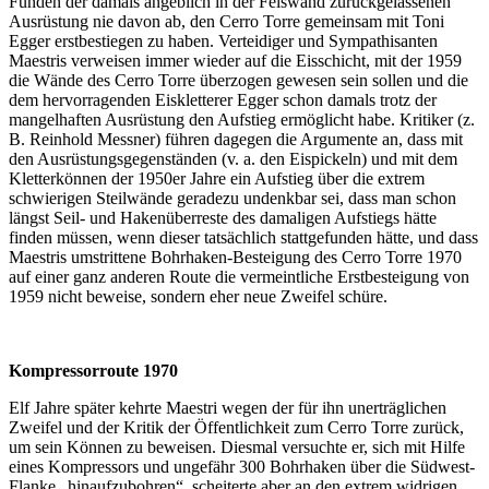
Funden der damals angeblich in der Felswand zurückgelassenen
Ausrüstung nie davon ab, den Cerro Torre gemeinsam mit Toni
Egger erstbestiegen zu haben. Verteidiger und Sympathisanten
Maestris verweisen immer wieder auf die Eisschicht, mit der 1959
die Wände des Cerro Torre überzogen gewesen sein sollen und die
dem hervorragenden Eiskletterer Egger schon damals trotz der
mangelhaften Ausrüstung den Aufstieg ermöglicht habe. Kritiker (z.
B. Reinhold Messner) führen dagegen die Argumente an, dass mit
den Ausrüstungsgegenständen (v. a. den Eispickeln) und mit dem
Kletterkönnen der 1950er Jahre ein Aufstieg über die extrem
schwierigen Steilwände geradezu undenkbar sei, dass man schon
längst Seil- und Hakenüberreste des damaligen Aufstiegs hätte
finden müssen, wenn dieser tatsächlich stattgefunden hätte, und dass
Maestris umstrittene Bohrhaken-Besteigung des Cerro Torre 1970
auf einer ganz anderen Route die vermeintliche Erstbesteigung von
1959 nicht beweise, sondern eher neue Zweifel schüre.
Kompressorroute 1970
Elf Jahre später kehrte Maestri wegen der für ihn unerträglichen
Zweifel und der Kritik der Öffentlichkeit zum Cerro Torre zurück,
um sein Können zu beweisen. Diesmal versuchte er, sich mit Hilfe
eines Kompressors und ungefähr 300 Bohrhaken über die Südwest-
Flanke „hinaufzubohren“, scheiterte aber an den extrem widrigen