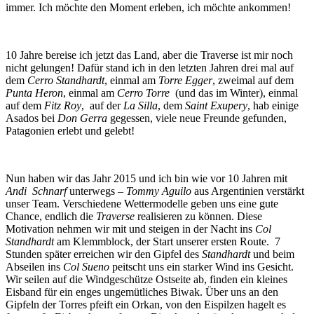
immer. Ich möchte den Moment erleben, ich möchte ankommen!
10 Jahre bereise ich jetzt das Land, aber die Traverse ist mir noch
nicht gelungen! Dafür stand ich in den letzten Jahren drei mal auf
dem
Cerro Standhardt
, einmal am
Torre Egger
, zweimal auf dem
Punta Heron
, einmal am
Cerro Torre
(und das im Winter), einmal
auf dem
Fitz Roy
, auf der
La Silla
, dem
Saint Exupery
, hab einige
Asados bei
Don Gerra
gegessen, viele neue Freunde gefunden,
Patagonien erlebt und gelebt!
Nun haben wir das Jahr 2015 und ich bin wie vor 10 Jahren mit
Andi Schnarf
unterwegs –
Tommy Aguilo
aus Argentinien verstärkt
unser Team. Verschiedene Wettermodelle geben uns eine gute
Chance, endlich die
Traverse
realisieren zu können. Diese
Motivation nehmen wir mit und steigen in der Nacht ins
Col
Standhardt
am Klemmblock, der Start unserer ersten Route. 7
Stunden später erreichen wir den Gipfel des
Standhardt
und beim
Abseilen ins
Col Sueno
peitscht uns ein starker Wind ins Gesicht.
Wir seilen auf die Windgeschütze Ostseite ab, finden ein kleines
Eisband für ein enges ungemütliches Biwak. Über uns an den
Gipfeln der Torres pfeift ein Orkan, von den Eispilzen hagelt es