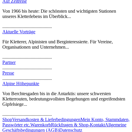
Auf Zeitreise
Von 1966 bis heute: Die schönsten und wichtigsten Stationen
unseres Kletterlebens im Überblick...
..........................................
Aktuelle Vorträge
Für Kletterer, Alpinisten und Berginteressierte. Für Vereine,
Organisationen und Unternehmen...
..........................................
Partner
..........................................
Presse
..........................................
Alpine Höhepunkte
Von Berchtesgaden bis in die Antarktis: unsere schwersten
Kletterrouten, bedeutungsvollsten Begehungen und ergreifendsten
Gipfelsiege...
..........................................
Shop
Versandkosten & Lieferbedingungen
Mein Konto, Stammdaten,
Passwörter etc.
Warenkorb
Rückfragen & Shop-Kontakt
Allgemeine
Geschäftsbedingungen (AGB)
Datenschutz