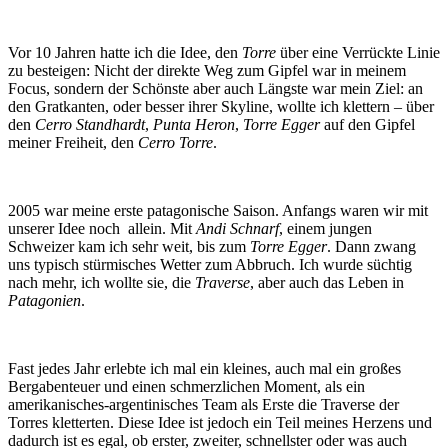
Vor 10 Jahren hatte ich die Idee, den
Torre
über eine Verrückte Linie
zu besteigen: Nicht der direkte Weg zum Gipfel war in meinem
Focus, sondern der Schönste aber auch Längste war mein Ziel: an
den Gratkanten, oder besser ihrer Skyline, wollte ich klettern – über
den
Cerro Standhardt
,
Punta Heron
,
Torre Egger
auf den Gipfel
meiner Freiheit, den
Cerro Torre
.
2005 war meine erste patagonische Saison. Anfangs waren wir mit
unserer Idee noch allein. Mit
Andi Schnarf
, einem jungen
Schweizer kam ich sehr weit, bis zum
Torre Egger
. Dann zwang
uns typisch stürmisches Wetter zum Abbruch. Ich wurde süchtig
nach mehr, ich wollte sie, die
Traverse
, aber auch das Leben in
Patagonien
.
Fast jedes Jahr erlebte ich mal ein kleines, auch mal ein großes
Bergabenteuer und einen schmerzlichen Moment, als ein
amerikanisches-argentinisches Team als Erste die Traverse der
Torres kletterten. Diese Idee ist jedoch ein Teil meines Herzens und
dadurch ist es egal, ob erster, zweiter, schnellster oder was auch