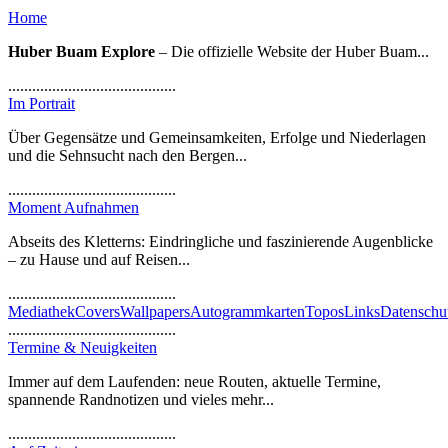
Home
Huber Buam Explore
– Die offizielle Website der Huber Buam...
..........................................
Im Portrait
Über Gegensätze und Gemeinsamkeiten, Erfolge und Niederlagen
und die Sehnsucht nach den Bergen...
..........................................
Moment Aufnahmen
Abseits des Kletterns: Eindringliche und faszinierende Augenblicke
– zu Hause und auf Reisen...
..........................................
Mediathek
Covers
Wallpapers
Autogrammkarten
Topos
Links
Datenschu
..........................................
Termine & Neuigkeiten
Immer auf dem Laufenden: neue Routen, aktuelle Termine,
spannende Randnotizen und vieles mehr...
..........................................