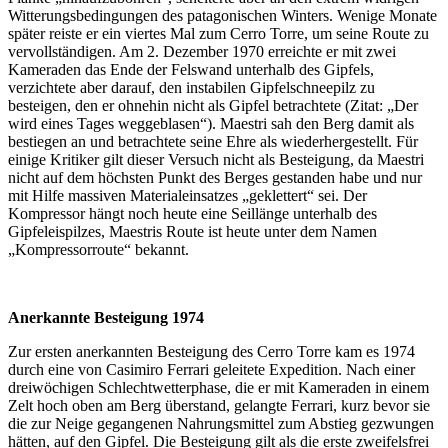
Witterungsbedingungen des patagonischen Winters. Wenige Monate
später reiste er ein viertes Mal zum Cerro Torre, um seine Route zu
vervollständigen. Am 2. Dezember 1970 erreichte er mit zwei
Kameraden das Ende der Felswand unterhalb des Gipfels,
verzichtete aber darauf, den instabilen Gipfelschneepilz zu
besteigen, den er ohnehin nicht als Gipfel betrachtete (Zitat: „Der
wird eines Tages weggeblasen“). Maestri sah den Berg damit als
bestiegen an und betrachtete seine Ehre als wiederhergestellt. Für
einige Kritiker gilt dieser Versuch nicht als Besteigung, da Maestri
nicht auf dem höchsten Punkt des Berges gestanden habe und nur
mit Hilfe massiven Materialeinsatzes „geklettert“ sei. Der
Kompressor hängt noch heute eine Seillänge unterhalb des
Gipfeleispilzes, Maestris Route ist heute unter dem Namen
„Kompressorroute“ bekannt.
Anerkannte Besteigung 1974
Zur ersten anerkannten Besteigung des Cerro Torre kam es 1974
durch eine von Casimiro Ferrari geleitete Expedition. Nach einer
dreiwöchigen Schlechtwetterphase, die er mit Kameraden in einem
Zelt hoch oben am Berg überstand, gelangte Ferrari, kurz bevor sie
die zur Neige gegangenen Nahrungsmittel zum Abstieg gezwungen
hätten, auf den Gipfel. Die Besteigung gilt als die erste zweifelsfrei