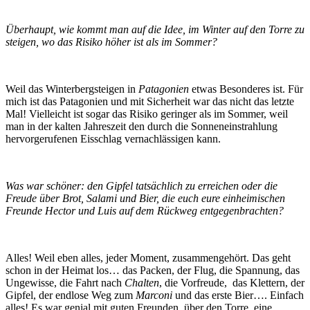
Überhaupt, wie kommt man auf die Idee, im Winter auf den Torre zu
steigen, wo das Risiko höher ist als im Sommer?
Weil das Winterbergsteigen in
Patagonien
etwas Besonderes ist. Für
mich ist das Patagonien und mit Sicherheit war das nicht das letzte
Mal! Vielleicht ist sogar das Risiko geringer als im Sommer, weil
man in der kalten Jahreszeit den durch die Sonneneinstrahlung
hervorgerufenen Eisschlag vernachlässigen kann.
Was war schöner: den Gipfel tatsächlich zu erreichen oder die
Freude über Brot, Salami und Bier, die euch eure einheimischen
Freunde Hector und Luis auf dem Rückweg entgegenbrachten?
Alles! Weil eben alles, jeder Moment, zusammengehört. Das geht
schon in der Heimat los… das Packen, der Flug, die Spannung, das
Ungewisse, die Fahrt nach
Chalten
, die Vorfreude, das Klettern, der
Gipfel, der endlose Weg zum
Marconi
und das erste Bier…. Einfach
alles! Es war genial mit guten Freunden, über den Torre, eine