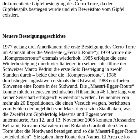
dokumentierte Gipfelbesteigung des Cerro Torre, da der
Gipfeleispilz bestiegen wurde und ein Beweisfoto vom Gipfel
existiert.
Neuere Besteigungsgeschichte
1977 gelang drei Amerikanern die erste Besteigung des Cerro Torre
im Alpinstil über die Westseite („Ferrari-Route“); 1979 wurde die
„Kompressorroute“ erstmals wiederholt. 1985 erfolgte die erste
Winterbesteigung durch vier Italiener; im selben Jahr führte der
Schweizer Marco Pedrini die erste Solo-Besteigung in zwölf
Stunden durch – beide über die „Kompressorroute“. 1986
durchstiegen Jugoslawen erstmals die Ostwand, 1988 eröffneten
Slowenen eine Route in der Südwand. Die „Maestri-Egger-Route“
konnte mit den neuesten technischen Hilfsmitteln 46 Jahre lang von
keiner Seilschaft erfolgreich wiederholt werden. Teilnehmer von
mehr als 20 Expeditionen, die einen Versuch wagten, berichteten
vom Fehlen der angeblich von Maestri gesetzten Stahlhaken, was
die Zweifel am Gipfelerfolg Maestris und Eggers weiter
untermauerte. Am 12. und 13. November 2005 konnten Alessandro
Beltrami, Ermanno Salvaterra und Rolando Garibotti den Cerro
Torre über die Nordwand besteigen und so die Maestri-Egger-Route
„wiederholen“. Sie gaben ihrer Route den Namen El Arca de los