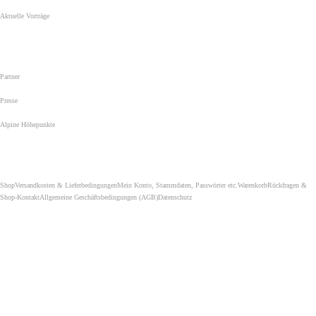
..........................................
Aktuelle Vorträge
Für Kletterer, Alpinisten und Berginteressierte. Für Vereine,
Organisationen und Unternehmen...
..........................................
Partner
..........................................
Presse
..........................................
Alpine Höhepunkte
Von Berchtesgaden bis in die Antarktis: unsere schwersten Kletterrouten, bedeutungsvollsten Begehungen und
ergreifendsten Gipfelsiege...
..........................................
Shop
Versandkosten & Lieferbedingungen
Mein Konto, Stammdaten, Passwörter etc.
Warenkorb
Rückfragen &
Shop-Kontakt
Allgemeine Geschäftsbedingungen (AGB)
Datenschutz
..........................................
Achtung...
iPAD & CO. BITTE INS
Querformat drehen
Optimiert für eine Auflösung
ab 1.024 x 768 Pixel.