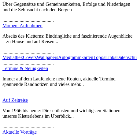
Über Gegensätze und Gemeinsamkeiten, Erfolge und Niederlagen
und die Sehnsucht nach den Bergen...
..........................................
Moment Aufnahmen
Abseits des Kletterns: Eindringliche und faszinierende Augenblicke
– zu Hause und auf Reisen...
..........................................
Mediathek
Covers
Wallpapers
Autogrammkarten
Topos
Links
Datenschu
..........................................
Termine & Neuigkeiten
Immer auf dem Laufenden: neue Routen, aktuelle Termine,
spannende Randnotizen und vieles mehr...
..........................................
Auf Zeitreise
Von 1966 bis heute: Die schönsten und wichtigsten Stationen
unseres Kletterlebens im Überblick...
..........................................
Aktuelle Vorträge