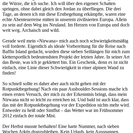
die Würze, die ich suche. Ich will über den eigenen Schatten
springen, ohne dabei gleich den Jordan zu überfliegen. Die drei
Tage, an denen ich mir diese Erstbegehung erkämpfte, waren eine
echte Abenteuerreise mitten in unserem zivilisierten Europa. Allein
zu sein auf dem Weg ins Neuland. Im Herzen von Europa und doch
weit weg. Archaisch und wild.
Gerade weil mein »Nirwana« mich auch noch schwierigkeitsmäßig
voll forderte. Eigentlich als ideale Vorbereitung für die Reise nach
Baffin Island gedacht, wurden diese sieben Seillängen für mich zum
klettersportlich bedeutendsten Projekt der letzten Jahre. In seiner Art
das Beste, was ich je geklettert bin. Ein Geschenk, denn es ist nicht
einfach, eine Linie dieser Schwierigkeit in einer alpinen Wand zu
finden!
So schnell sollte es daher aber auch nicht gehen mit der
Rotpunktbegehung! Nach ein paar Ausboulder-Sessions mache ich
einen ersten Versuch, der mich zu der Erkenntnis bringt, dass mein
Nirwana nicht so leicht zu erreichen ist. Und bald ist auch klar, dass
das mit der Rotpunktbegehung vor der Expedition nichts mehr wird.
Entweder zu heiß oder Sintflut – das Wetter war im Frühsommer
2012 einfach der totale Mist.
Der Herbst musste herhalten! Eine harte Nummer, nach sieben
Wochen Arktis dranzubleiben. Kein Urlaub, kein Ausspannen,