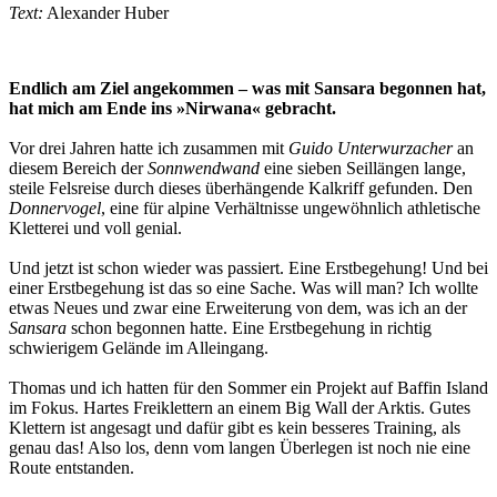
Text:
Alexander Huber
Endlich am Ziel angekommen – was mit Sansara begonnen hat,
hat mich am Ende ins »Nirwana« gebracht.
Vor drei Jahren hatte ich zusammen mit
Guido Unterwurzacher
an
diesem Bereich der
Sonnwendwand
eine sieben Seillängen lange,
steile Felsreise durch dieses überhängende Kalkriff gefunden. Den
Donnervogel
, eine für alpine Verhältnisse ungewöhnlich athletische
Kletterei und voll genial.
Und jetzt ist schon wieder was passiert. Eine Erstbegehung! Und bei
einer Erstbegehung ist das so eine Sache. Was will man? Ich wollte
etwas Neues und zwar eine Erweiterung von dem, was ich an der
Sansara
schon begonnen hatte. Eine Erstbegehung in richtig
schwierigem Gelände im Alleingang.
Thomas und ich hatten für den Sommer ein Projekt auf Baffin Island
im Fokus. Hartes Freiklettern an einem Big Wall der Arktis. Gutes
Klettern ist angesagt und dafür gibt es kein besseres Training, als
genau das! Also los, denn vom langen Überlegen ist noch nie eine
Route entstanden.