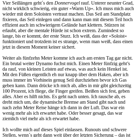
Vier Seillängen geht´s den
Donnervogel
rauf. Unterer neunter Grad,
nicht wirklich schwierig, ein guter »Warm Up«. Ich muss mich auch
wieder mit dem Soloisten vertraut machen. Das Seil am Standplatz
fixieren, das Seil einlegen und dann kann man mit diesem Teil hoch
effizient auch im schwierigem Gelände hart klettern. Stürzen ist
erlaubt, aber die mentale Hürde ist schon extrem. Zumindest so
lange, bis er kommt, der erste Sturz. Ich weiß, dass der »Soloist«
funktioniert und trotzdem ist es strange, wenn man weiß, dass einen
jetzt in diesem Moment keiner sichert.
Weiter als fünfzehn Meter komme ich auch am ersten Tag gar nicht.
Ein brutal weiter Dynamo fuchst mich. Einen Meter fünfzig geht’s
da rauf, von kleinen Leisten auf etwas, was auch kein Henkel ist.
Mit den Füßen eigentlich eh nur knapp über dem Haken, aber ich
muss immer im Vorhinein genug Seil durchziehen bevor ich Gas
geben kann. Dann drücke ich mich ab, alles in mir gibt gleichzeitig
100 Prozent, ich fliege, die Finger greifen. Beißen sich fest, geben
alles. Aber es hilft nichts. Es geht nach unten. Ich rausche ab, es
dreht mich um, die dynamische Bremse am Stand gibt nach und
nach zehn Meter Reise hänge ich dann in der Luft. Das war ein
wenig mehr als ich erwartet habe. Oder besser gesagt, das war
ziemlich viel mehr als ich erwartet habe.
Ich wollte mich auf dieses Spiel einlassen. Runouts und schwere
Stellen, wenn´s geht dann weit über der letzten Sicherung – das ist