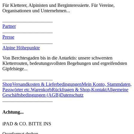
Für Kletterer, Alpinisten und Berginteressierte. Für Vereine,
Organisationen und Unternehmen...
..........................................
Partner
..........................................
Presse
..........................................
Alpine Höhepunkte
Von Berchtesgaden bis in die Antarktis: unsere schwersten
Kletterrouten, bedeutungsvollsten Begehungen und ergreifendsten
Gipfelsiege...
..........................................
Shop
Versandkosten & Lieferbedingungen
Mein Konto, Stammdaten,
Passwörter etc.
Warenkorb
Rückfragen & Shop-Kontakt
Allgemeine
Geschäftsbedingungen (AGB)
Datenschutz
..........................................
Achtung...
iPAD & CO. BITTE INS
Querformat drehen